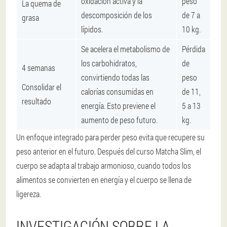
oxidación activa y la
peso
La quema de
descomposición de los
de 7 a
grasa
lípidos.
10 kg.
Se acelera el metabolismo de
Pérdida
los carbohidratos,
de
4 semanas
convirtiendo todas las
peso
Consolidar el
calorías consumidas en
de 11,
resultado
energía. Esto previene el
5 a 13
aumento de peso futuro.
kg.
Un enfoque integrado para perder peso evita que recupere su
peso anterior en el futuro. Después del curso Matcha Slim, el
cuerpo se adapta al trabajo armonioso, cuando todos los
alimentos se convierten en energía y el cuerpo se llena de
ligereza.
INVESTIGACIÓN SOBRE LA