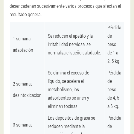
desencadenan sucesivamente varios procesos que afectan el
resultado general.
Pérdida
Se reducen el apetito y la
de
1 semana
irritabilidad nerviosa, se
peso
adaptación
normaliza el sueño saludable.
de 1 a
2, 5 kg.
Se elimina el exceso de
Pérdida
líquido, se acelera el
de
2 semanas
metabolismo, los
peso
desintoxicación
adsorbentes se unen y
de 4, 5
eliminan toxinas.
a 6 kg.
Los depósitos de grasa se
Pérdida
3 semanas
reducen mediante la
de